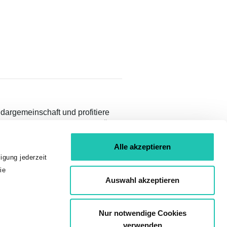
idargemeinschaft und profitiere
teilen und Inhalten nur für GÖD-
Alle akzeptieren
igung jederzeit
ie
Auswahl akzeptieren
454-155
Nur notwendige Cookies
verwenden