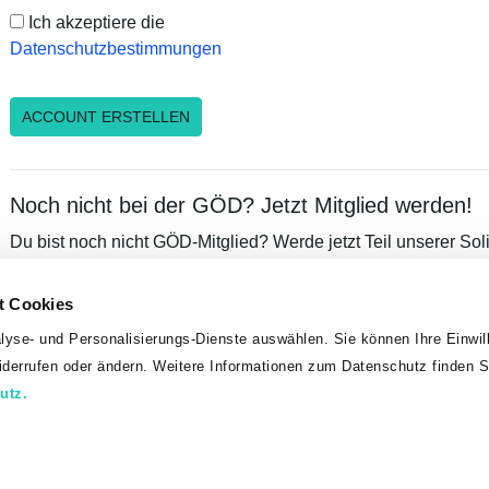
Ich akzeptiere die
Datenschutzbestimmungen
Noch nicht bei der GÖD? Jetzt Mitglied werden!
Du bist noch nicht GÖD-Mitglied? Werde jetzt Teil unserer Sol
von unserem umfangreichen Leistungsangebot, exklusiven Vor
Mitglieder!
t Cookies
lyse- und Personalisierungs-Dienste auswählen. Sie können Ihre Einwill
MITGLIED WERDEN
widerrufen oder ändern. Weitere Informationen zum Datenschutz finden S
utz.
Kontakt
Datenschutz
Impressum
Sitemap
Universitätsgewerkschaft, allg. Universitätspersonal
01/53 