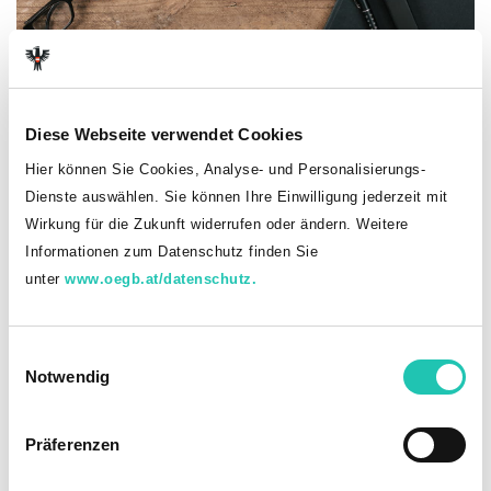
(c) AdobeStock: MichaelJBerlin
Diese Webseite verwendet Cookies
Inhaber
Hier können Sie Cookies, Analyse- und Personalisierungs-
Dienste auswählen. Sie können Ihre Einwilligung jederzeit mit
Herausgeber dieser Website
Wirkung für die Zukunft widerrufen oder ändern. Weitere
Gewerkschaft Öffentlicher Dienst
Informationen zum Datenschutz finden Sie
Universitätsgewerkschaft, allgemeines Universitätspersonal
unter
www.oegb.at/datenschutz.
Teinfaltstraße 7
1010 Wien
Tel. 01 / 53 454 - 155
E
eMail: office.bv16@goed.at
Notwendig
i
Medieninhaber
n
Österreichischer Gewerkschaftsbund
w
Präferenzen
Johann-Böhm-Platz 1, A-1020 Wien
i
ZVR-Nr.: 576439352
l